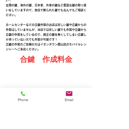
い！
玄関の鍵、海外の鍵、日本車、外車の鍵など豊富な鍵の取り扱
いをしていますので、他店で断られた鍵でもなんでもご相談く
ださい。
ホームセンターなどの合鍵作製のお店は珍しい鍵や合鍵からの
作製はしていませんが、当店では珍しい鍵でも作製や合鍵から
合鍵の作製をしているので、純正の鍵を無くしてしまい合鍵し
か持っていない方でも作製が可能です！
​合鍵の作製のご依頼の方はイオンタウン郡山店のモバイルレン
ジャーへご来店ください。
合鍵 作成料金
Phone
Email