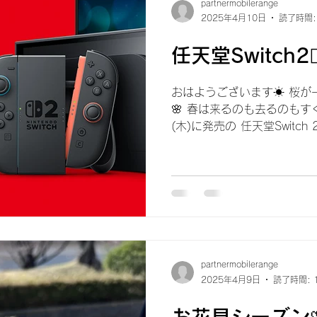
partnermobilerange
2025年4月10日
読了時間:
任天堂Switch2❤️‍
おはようございます☀ 桜が
🌸 春は来るのも去るのもす
(木)に発売の 任天堂Switc
一見あまり変わりはないです
ょっと大きい👀...
partnermobilerange
2025年4月9日
読了時間: 
お花見シーズン