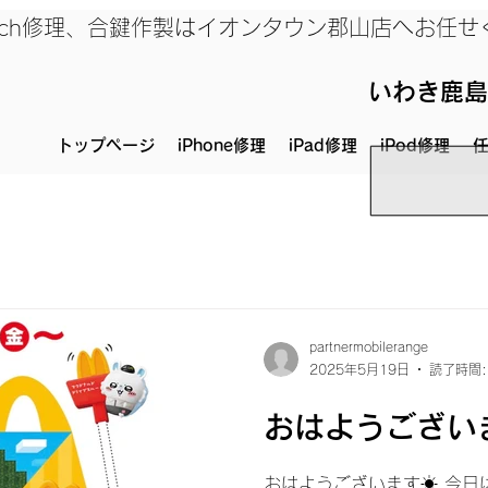
、Switch修理、合鍵作製はイオンタウン郡山店へお任
いわき鹿島
トップページ
iPhone修理
iPad修理
iPod修理
任
partnermobilerange
2025年5月19日
読了時間:
おはようございま
おはようございます☀ 今日は