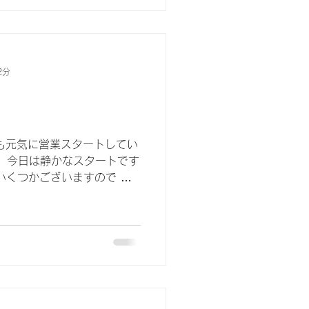
2分
日も元気に営業スタートしてい
店、今日は静かなスタートです
いくつかございますので ぜ
合は いつでもご連絡くださ
いる時間も増え、...