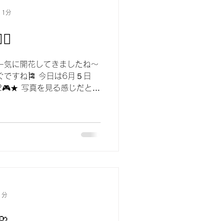
 1分
🔥
一気に開花してきましたね〜
ぐですね🎏 今日は6月５日
h 2🎮★ 写真を見る感じだと、
が 全体的に丸みがあってち
1分
