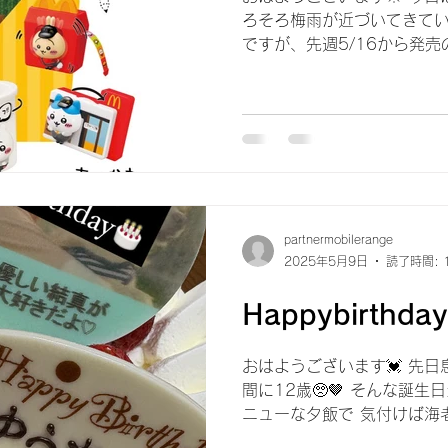
ろそろ梅雨が近づいてきている
ですが、先週5/16から発売
セットのおもちゃ🧸✨ 皆さ
にやら、めっちゃくちゃに人気ら
partnermobilerange
2025年5月9日
読了時間: 
Happybirthday
おはようございます💓 先日
間に12歳🥺🤎 そんな誕
ニューな夕飯で 気付けば海老づ
好きな我が家です🦐⭕️ 1