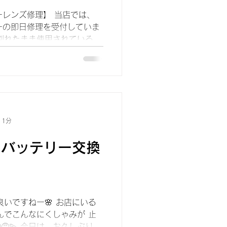
バーレンズ修理】 当店では、
バーの即日修理を受付していま
が割れたまま使用されている方
が割れてしまうと、カメラ内部
まい、カメラで撮影した際に
 1分
Conバッテリー交換
良いですねー🌸 お店にいる
んでこんなにくしゃみが 止
😷😵‍💫 今日は、お久しぶりに