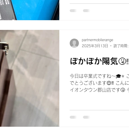
Switch Joy-Conのバッ
に入って...
partnermobilerange
2025年3月13日
読了時間:
ぽかぽか陽気🤧‼
今日は卒業式ですね〜🎓⭐️
でとうございます😊‼️ こん
イオンタウン郡山店です🤧
す🤧 暖かくなると、花粉も
ましたね〜😵‍💫💦...