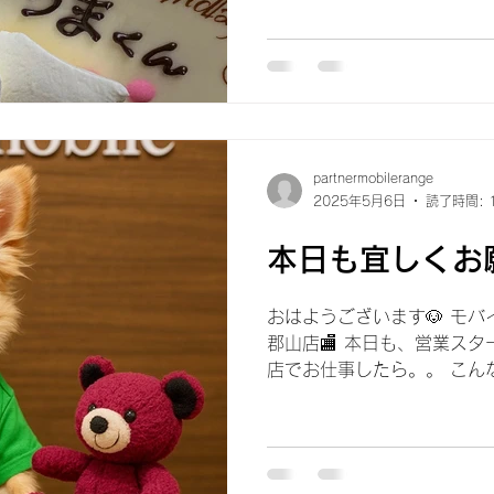
しいです🎶...
partnermobilerange
2025年5月6日
読了時間: 
本日も宜しくお
おはようございます🐶 モ
郡山店🏬 本日も、営業スタ
店でお仕事したら。。 こんな
と、デヘデヘしながら 投稿し
ゴールデンウィーク最終日な人