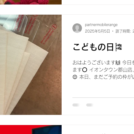
partnermobilerange
2025年5月5日
読了時間: 
こどもの日🎏
おはようございます🙌 今
ます⭕️ イオンタウン郡山
😊 本日、まだご予約の枠が
ひ修理などご検討している場
い🥺💓 最近暖かくなり外に