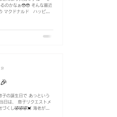
のかなぁ🥹🥹 そんな最近
の マクドナルド ハッピー
んは手に入れましたか？👀 な
しいですね😳‼️...
1分
🎉
息子の誕生日で あっという
生日当日は、 息子リクエストメ
くし🤣🤣🤣💓 海老が大
2歳も元気に楽しく 過ごして欲