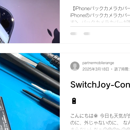
【iPhoneバックカメラカ
iPhoneのバックカメラカ
す🪛 バックカメラカバー
はいませんか？💡 カバー
に埃や水分が侵入していし
影が...
partnermobilerange
2025年3月18日
読了時間:
SwitchJoy-
🔋
こんにちは🌞 今日も天気が
のに、外じゃないのに、 な
まらないんだぁ🤧😷😵‍💫🤧