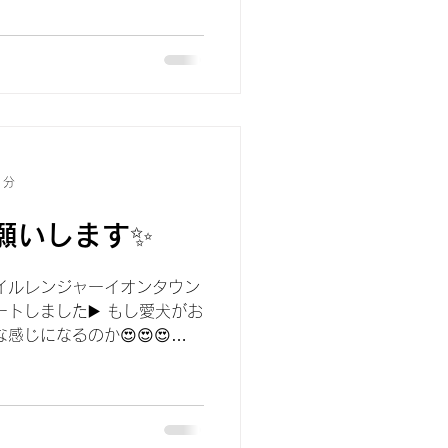
1分
願いします✨
バイルレンジャーイオンタウン
ートしました▶️ もし愛犬がお
感じになるのか😍😍😍
ています、橋本です🥐🎀
も まだ休みな人も...