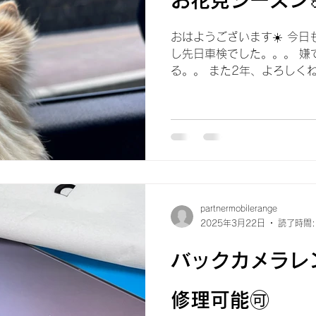
おはようございます☀️ 今日
し先日車検でした。。。 嫌
る。。 また2年、よろしくね
花見へ✨️ @kaiseizanpa
なりそう🌸 週末は子供たちと
partnermobilerange
2025年3月22日
読了時間:
バックカメラレ
修理可能🉑