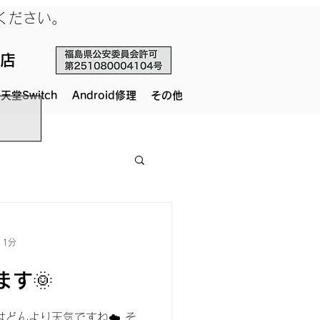
せください。
店
天堂Switch
Android修理
その他
 1分
す🌞
どんより天気ですね☁️ そ