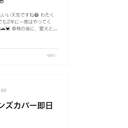
もいい天気ですね😆 わたく
でも2年に一度はやってく
🚗💓 車検の後に、愛犬とお
rk2024 今週末～来週には満開に
ゆっくり...
 2分
ンズカバー即日