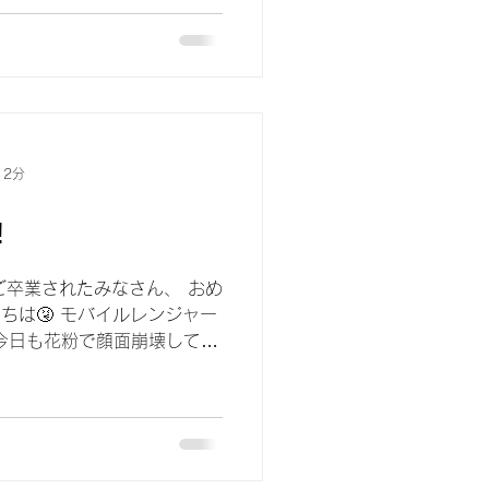
テリー交換を🔋♻️ これから春休み
 2分
️
 ご卒業されたみなさん、 おめ
にちは🤧 モバイルレンジャー
 今日も花粉で顔面崩壊してま
ですが 虫もやはり現れてき