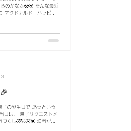
のかなぁ🥹🥹 そんな最近
の マクドナルド ハッピー
んは手に入れましたか？👀 な
しいですね😳‼️...
1分
🎉
息子の誕生日で あっという
生日当日は、 息子リクエストメ
くし🤣🤣🤣💓 海老が大
2歳も元気に楽しく 過ごして欲