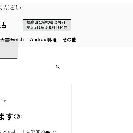
せください。
店
天堂Switch
Android修理
その他
 1分
す🌞
どんより天気ですね☁️ そ