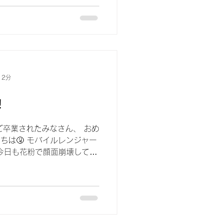
テリー交換を🔋♻️ これから春休み
 2分
️
 ご卒業されたみなさん、 おめ
にちは🤧 モバイルレンジャー
 今日も花粉で顔面崩壊してま
ですが 虫もやはり現れてき