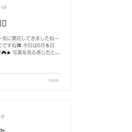
 1分
🔥
一気に開花してきましたね〜
ぐですね🎏 今日は6月５日
h 2🎮★ 写真を見る感じだと、
が 全体的に丸みがあってち
1分
