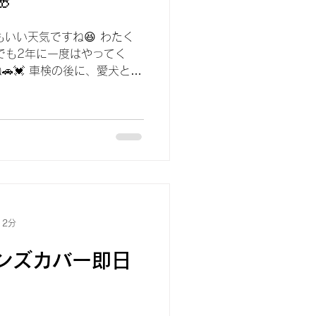
もいい天気ですね😆 わたく
でも2年に一度はやってく
🚗💓 車検の後に、愛犬とお
rk2024 今週末～来週には満開に
ゆっくり...
 2分
ンズカバー即日