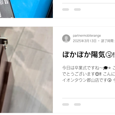
Switch Joy-Conのバッ
に入って...
partnermobilerange
2025年3月13日
読了時間:
ぽかぽか陽気🤧‼
今日は卒業式ですね〜🎓⭐️
でとうございます😊‼️ こん
イオンタウン郡山店です🤧
す🤧 暖かくなると、花粉も
ましたね〜😵‍💫💦...