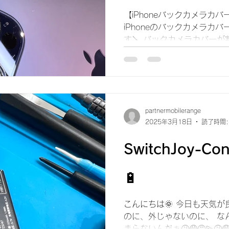
【iPhoneバックカメラカ
iPhoneのバックカメラカ
す🪛 バックカメラカバー
はいませんか？💡 カバー
に埃や水分が侵入していし
影が...
partnermobilerange
2025年3月18日
読了時間:
SwitchJoy-
🔋
こんにちは🌞 今日も天気が
のに、外じゃないのに、 な
まらないんだぁ🤧😷😵‍💫🤧