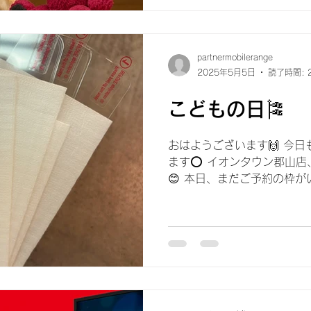
partnermobilerange
2025年5月5日
読了時間: 
こどもの日🎏
おはようございます🙌 今
ます⭕️ イオンタウン郡山
😊 本日、まだご予約の枠が
ひ修理などご検討している場
い🥺💓 最近暖かくなり外に