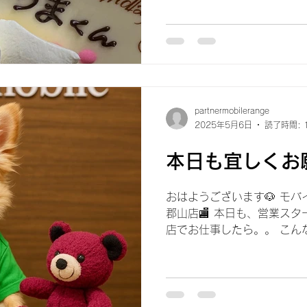
しいです🎶...
partnermobilerange
2025年5月6日
読了時間: 
本日も宜しくお
おはようございます🐶 モ
郡山店🏬 本日も、営業スタ
店でお仕事したら。。 こんな
と、デヘデヘしながら 投稿し
ゴールデンウィーク最終日な人