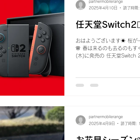
partnermobilerange
2025年4月10日
読了時間:
任天堂Switch2❤️‍
おはようございます☀ 桜が
🌸 春は来るのも去るのもす
(木)に発売の 任天堂Switc
一見あまり変わりはないです
ょっと大きい👀...
partnermobilerange
2025年4月9日
読了時間: 
お花見シーズン