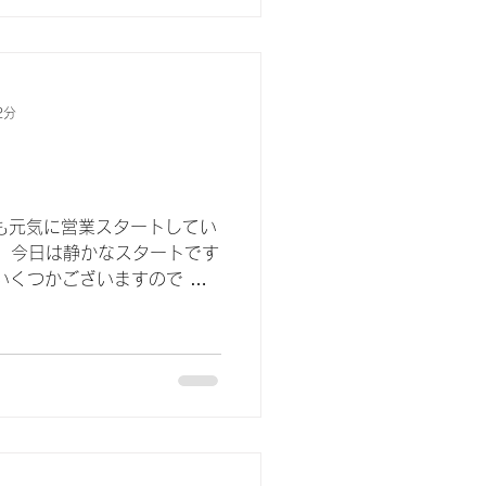
2分
日も元気に営業スタートしてい
店、今日は静かなスタートです
いくつかございますので ぜ
合は いつでもご連絡くださ
いる時間も増え、...