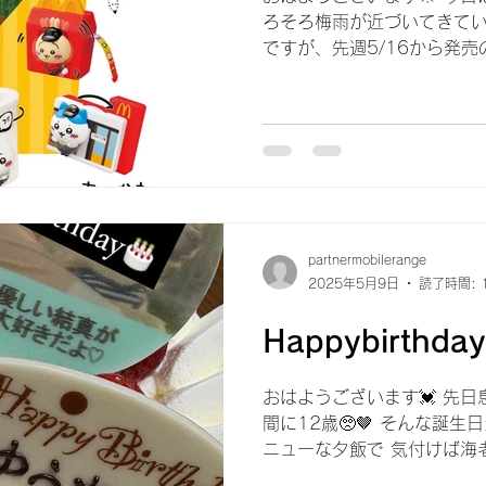
ろそろ梅雨が近づいてきている
ですが、先週5/16から発売
セットのおもちゃ🧸✨ 皆さ
にやら、めっちゃくちゃに人気ら
partnermobilerange
2025年5月9日
読了時間: 
Happybirthday
おはようございます💓 先日
間に12歳🥺🤎 そんな誕
ニューな夕飯で 気付けば海老づ
好きな我が家です🦐⭕️ 1