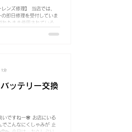
バーレンズ修理】 当店では、
バーの即日修理を受付していま
が割れたまま使用されている方
が割れてしまうと、カメラ内部
まい、カメラで撮影した際に
 1分
Conバッテリー交換
良いですねー🌸 お店にいる
んでこんなにくしゃみが 止
😷😵‍💫 今日は、お久しぶりに