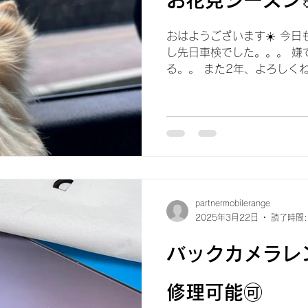
おはようございます☀️ 今日
し先日車検でした。。。 嫌
る。。 また2年、よろしくね
花見へ✨️ @kaiseizanpa
なりそう🌸 週末は子供たちと
partnermobilerange
2025年3月22日
読了時間:
バックカメラレ
修理可能🉑