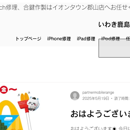
、Switch修理、合鍵作製はイオンタウン郡山店へお任
いわき鹿島
トップページ
iPhone修理
iPad修理
iPod修理
任
partnermobilerange
2025年5月19日
読了時間:
おはようございま
おはようございます☀ 今日は