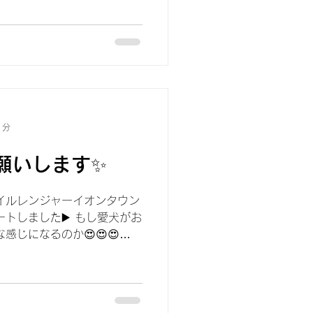
1分
願いします✨
バイルレンジャーイオンタウン
ートしました▶️ もし愛犬がお
感じになるのか😍😍😍
ています、橋本です🥐🎀
も まだ休みな人も...