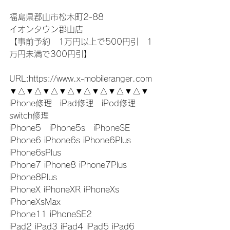
福島県郡山市松木町2-88
イオンタウン郡山店
【事前予約　1万円以上で500円引　1
万円未満で300円引】
URL:https://www.x-mobileranger.com
▼△▼△▼△▼△▼△▼△▼△▼△▼
iPhone修理　iPad修理　iPod修理　
switch修理
iPhone5　iPhone5s　iPhoneSE
iPhone6 iPhone6s iPhone6Plus 
iPhone6sPlus
iPhone7 iPhone8 iPhone7Plus 
iPhone8Plus
iPhoneX iPhoneXR iPhoneXs 
iPhoneXsMax
iPhone11 iPhoneSE2
iPad2 iPad3 iPad4 iPad5 iPad6 