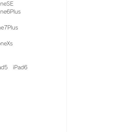
oneSE
one6Plus　
ne7Plus　
oneXs　
ad5　iPad6　