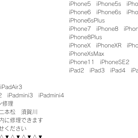
iPhone5　iPhone5s　iPh
iPhone6　iPhone6s　iPh
iPhone6sPlus
iPhone7　iPhone8　iPho
iPhone8Plus
iPhoneX　iPhoneXR　iPh
iPhoneXsMax
iPhone11　iPhoneSE2
iPad2　iPad3　iPad4　iP
iPadAir3
i2　iPadmini3　iPadmini4
コン修理
二本松　須賀川
内に修理できます
せください
△▼△▼△▼△▼