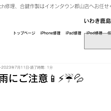
、Switch修理、合鍵作製はイオンタウン郡山店へお任
いわき鹿島
トップページ
iPhone修理
iPad修理
iPod修理
任
2023年7月11日
読了時間: 1分
にご注意📱⚡️☔️💦
日