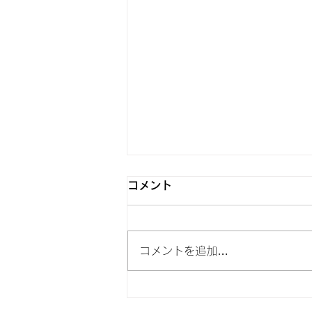
6月5日 Switch2発売
コメント
おはようございます！ モバイル
レンジャーです。 Switch2が6月
5日に発売されました。 皆さま
コメントを追加…
は当選されましたか？ 当店は事
前予約の応募要件に達していませ
んでした。 Switch2の分解動画を