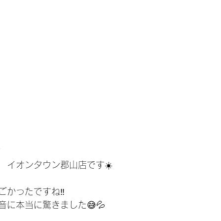
!
　イオンタウン郡山店です☀️
かったですね‼️
に本当に驚きました😅💦