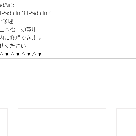
adAir3
 iPadmini3 iPadmini4
コン修理
二本松　須賀川
内に修理できます
せください
△▼△▼△▼△▼