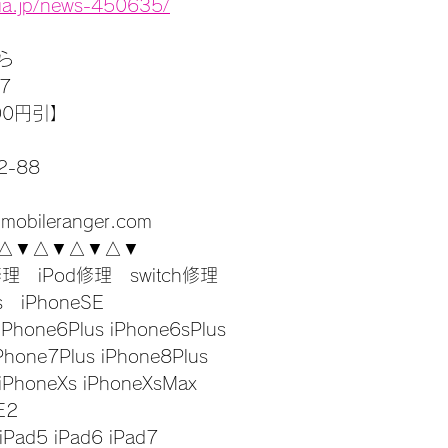
nia.jp/news-450635/
ら
7
00円引】
-88
-mobileranger.com
△▼△▼△▼△▼
修理　iPod修理　switch修理
s　iPhoneSE
iPhone6Plus iPhone6sPlus
Phone7Plus iPhone8Plus
 iPhoneXs iPhoneXsMax
E2
 iPad5 iPad6 iPad7