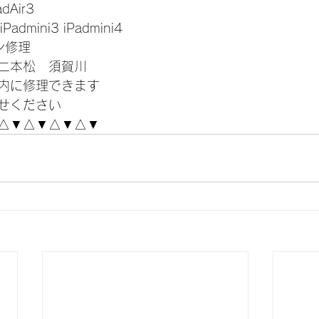
adAir3
 iPadmini3 iPadmini4
コン修理
二本松　須賀川
内に修理できます
せください
△▼△▼△▼△▼