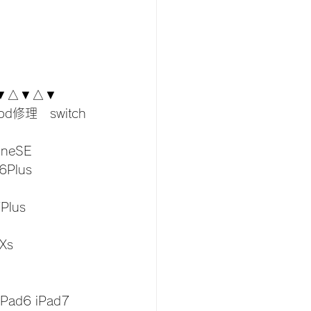
▼△▼△▼
od修理　switch
oneSE
6Plus 
Plus 
Xs 
iPad6 iPad7