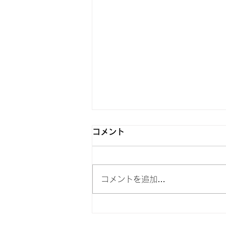
6月5日 Switch2発売
コメント
おはようございます！ モバイル
レンジャーです。 Switch2が6月
5日に発売されました。 皆さま
コメントを追加…
は当選されましたか？ 当店は事
前予約の応募要件に達していませ
んでした。 Switch2の分解動画を