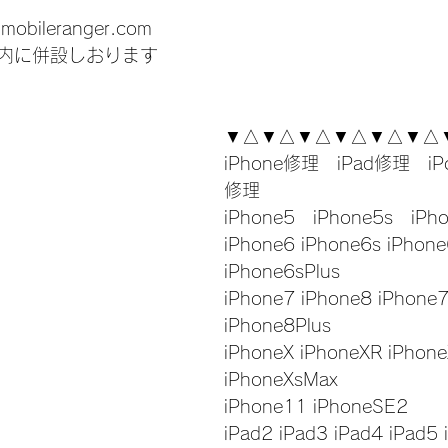
-mobileranger.com
内に併設しおります
▼△▼△▼△▼△▼△▼△
iPhone修理　iPad修理　iP
修理
iPhone5　iPhone5s　iPh
iPhone6 iPhone6s iPhone
iPhone6sPlus
iPhone7 iPhone8 iPhone7
iPhone8Plus
iPhoneX iPhoneXR iPhone
iPhoneXsMax
iPhone11 iPhoneSE2
iPad2 iPad3 iPad4 iPad5 