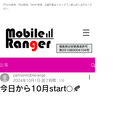
iPhone修理、iPad修理、Switch修理、合鍵作製はイオンタウン郡山店へお任せくだ
さい。
記事
partnermobilerange
2024年10月1日
読了時間: 1分
今日から10月start🌕🍂