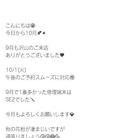
こんにちは🤩
今日から10月🍂✴︎
9月も沢山のご来店
ありがとうございました🧡
10/1(火)
午後のご予約スムーズに対応🉑
9月で1番多かった修理端末は
SE2でした🪛
今月もよろしくお願いします💎
秋の花粉が凄まじいですが
頑張りましょう🤧🤧😷💦