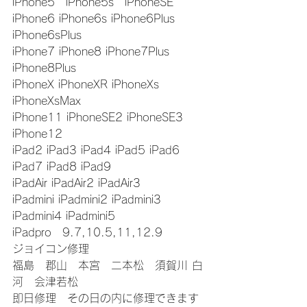
iPhone5　iPhone5s　iPhoneSE
iPhone6 iPhone6s iPhone6Plus 
iPhone6sPlus
iPhone7 iPhone8 iPhone7Plus 
iPhone8Plus
iPhoneX iPhoneXR iPhoneXs 
iPhoneXsMax
iPhone11 iPhoneSE2 iPhoneSE3 
iPhone12
iPad2 iPad3 iPad4 iPad5 iPad6 
iPad7 iPad8 iPad9
iPadAir iPadAir2 iPadAir3
iPadmini iPadmini2 iPadmini3 
iPadmini4 iPadmini5
iPadpro　9.7,10.5,11,12.9
ジョイコン修理
福島　郡山　本宮　二本松　須賀川 白
河　会津若松
即日修理　その日の内に修理できます