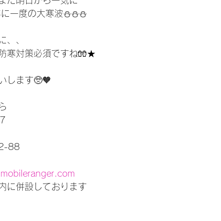
また明日から一気に
に一度の大寒波⛄️⛄️⛄️
に、、
防寒対策必須ですね🧤★
します🥺🧡
ら
7
-88
-mobileranger.com
内に併設しております