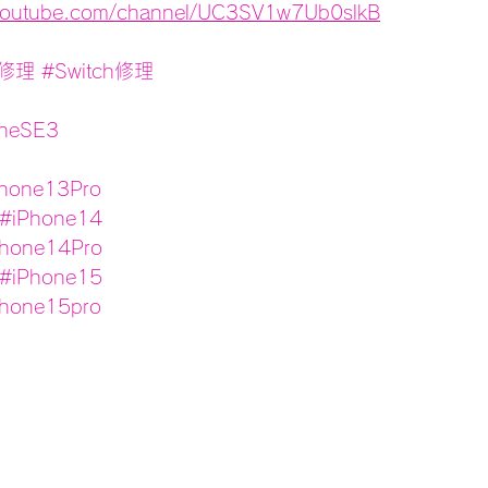
.youtube.com/channel/UC3SV1w7Ub0slkB
d修理
#Switch修理
oneSE3
hone13Pro
#iPhone14
Phone14Pro
#iPhone15
Phone15pro