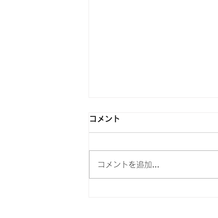
6月5日 Switch2発売
コメント
おはようございます！ モバイル
レンジャーです。 Switch2が6月
5日に発売されました。 皆さま
コメントを追加…
は当選されましたか？ 当店は事
前予約の応募要件に達していませ
んでした。 Switch2の分解動画を
確認したところ、従来のSwitchよ