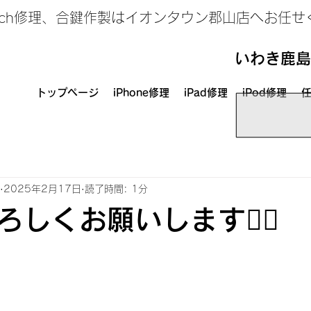
、Switch修理、合鍵作製はイオンタウン郡山店へお任
いわき鹿島
トップページ
iPhone修理
iPad修理
iPod修理
任
2025年2月17日
読了時間: 1分
しくお願いします🙇‍♀️