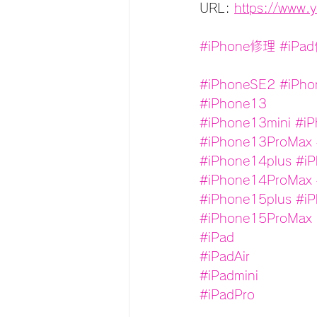
URL: 
https://www
#iPhone修理
#iPa
#iPhoneSE2
#iPh
#iPhone13
#iPhone13mini
#iP
#iPhone13ProMax
#iPhone14plus
#i
#iPhone14ProMax
#iPhone15plus
#i
#iPhone15ProMax
#iPad
#iPadAir
#iPadmini
#iPadPro