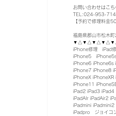
お問い合わせはこち
TEL:024-953-714
【予約で修理料金5
福島県郡山市松木町2
▼△▼△▼△▼△▼
iPhone修理　iPad
iPhone5　iPhone5
iPhone6 iPhone6s 
iPhone7 iPhone8 i
iPhoneX iPhoneXR
iPhone11 iPhoneS
iPad2 iPad3 iPad4
iPadAIr iPadAir2 iP
iPadmini iPadmini2
iPadpro　ジョイ