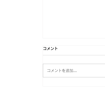
6月5日 Switch2発売
コメント
おはようございます！ モバイル
レンジャーです。 Switch2が6月
5日に発売されました。 皆さま
コメントを追加…
は当選されましたか？ 当店は事
前予約の応募要件に達していませ
んでした。 Switch2の分解動画を
確認したところ、従来のSwitchよ
りはスムーズには分解しにくそう
です。...