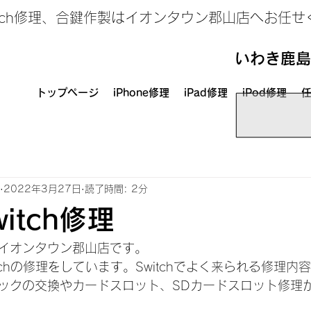
、Switch修理、合鍵作製はイオンタウン郡山店へお任
いわき鹿島
トップページ
iPhone修理
iPad修理
iPod修理
任
2022年3月27日
読了時間: 2分
itch修理
イオンタウン郡山店です。
tchの修理をしています。Switchでよく来られる修理
ックの交換やカードスロット、SDカードスロット修理