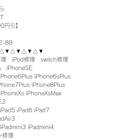
ら
7
00円引】
-88
△▼△▼△▼△▼
修理　iPod修理　switch修理
s　iPhoneSE
iPhone6Plus iPhone6sPlus
Phone7Plus iPhone8Plus
 iPhoneXs iPhoneXsMax
E2
 iPad5 iPad6 iPad7
adAir3
 iPadmini3 iPadmini4
コン修理