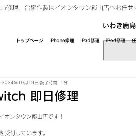
、Switch修理、合鍵作製はイオンタウン郡山店へお任
いわき鹿島
トップページ
iPhone修理
iPad修理
iPod修理
任
2024年10月19日
読了時間: 1分
itch 即日修理
イオンタウン郡山店です！
修理を受付しています。