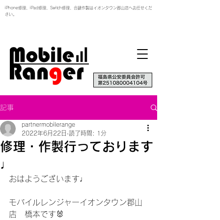
iPhone修理、iPad修理、Switch修理、合鍵作製はイオンタウン郡山店へお任せくだ
さい。
記事
partnermobilerange
2022年6月22日
読了時間: 1分
修理・作製行っております
♩
おはようございます♩
モバイルレンジャーイオンタウン郡山
店　橋本です🐰