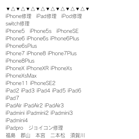
▼△▼△▼△▼△▼△▼△▼△▼△▼
iPhone修理　iPad修理　iPod修理　
switch修理
iPhone5　iPhone5s　iPhoneSE
iPhone6 iPhone6s iPhone6Plus 
iPhone6sPlus
iPhone7 iPhone8 iPhone7Plus 
iPhone8Plus
iPhoneX iPhoneXR iPhoneXs 
iPhoneXsMax
iPhone11 iPhoneSE2
iPad2 iPad3 iPad4 iPad5 iPad6 
iPad7
iPadAIr iPadAir2 iPadAir3
iPadmini iPadmini2 iPadmini3 
iPadmini4
iPadpro　ジョイコン修理
福島　郡山　本宮　二本松　須賀川