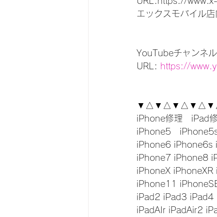
URL:https://www.x
エックスモバイル店
YouTubeチャンネル
URL:
 https://www
▼△▼△▼△▼△▼
iPhone修理　iPad
iPhone5　iPhone5
iPhone6 iPhone6s 
iPhone7 iPhone8 i
iPhoneX iPhoneXR
iPhone11 iPhoneS
iPad2 iPad3 iPad4
iPadAIr iPadAir2 iP