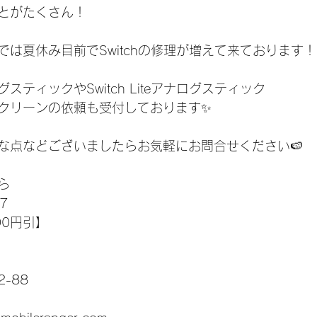
とがたくさん！
は夏休み目前でSwitchの修理が増えて来ております！
ティックやSwitch Liteアナログスティック
クリーンの依頼も受付しております✨
な点などございましたらお気軽にお問合せください🍉
ら
7
00円引】
-88