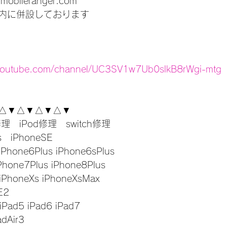
-mobileranger.com
内に併設しております
.youtube.com/channel/UC3SV1w7Ub0slkB8rWgi-mtg
△▼△▼△▼△▼
修理　iPod修理　switch修理
s　iPhoneSE
iPhone6Plus iPhone6sPlus
Phone7Plus iPhone8Plus
 iPhoneXs iPhoneXsMax
E2
 iPad5 iPad6 iPad7
adAir3