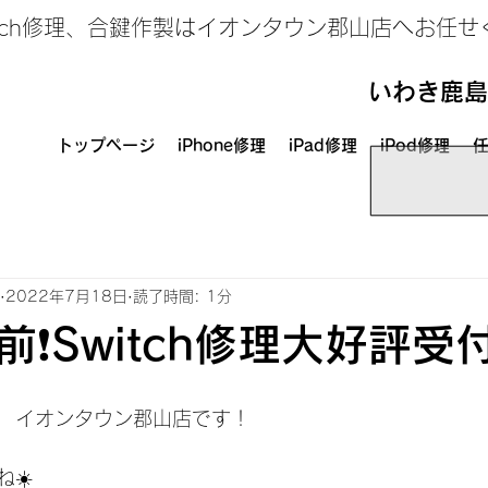
、Switch修理、合鍵作製はイオンタウン郡山店へお任
いわき鹿島
トップページ
iPhone修理
iPad修理
iPod修理
任
2022年7月18日
読了時間: 1分
❗️Switch修理大好評受付
　イオンタウン郡山店です！
☀️