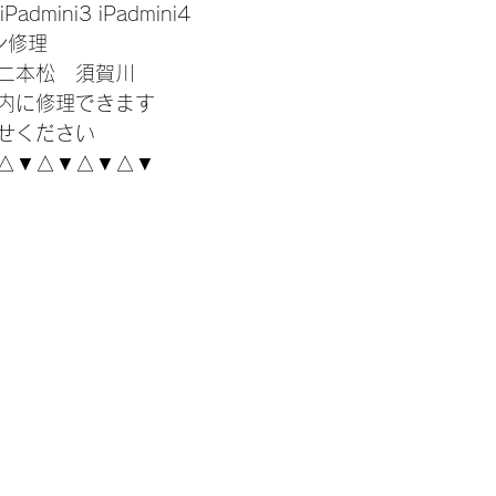
 iPadmini3 iPadmini4
コン修理
二本松　須賀川
内に修理できます
せください
△▼△▼△▼△▼