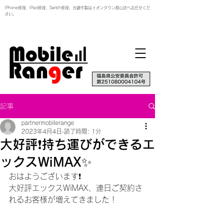
iPhone修理、iPad修理、Switch修理、合鍵作製はイオンタウン郡山店へお任せくだ
さい。
記事
partnermobilerange
2023年4月4日
読了時間: 1分
大好評❗️持ち運びができるエ
ックスWiMAX✨
おはようございます❗️
大好評エックスWiMAX、連日ご契約さ
れるお客様が増えてきました！