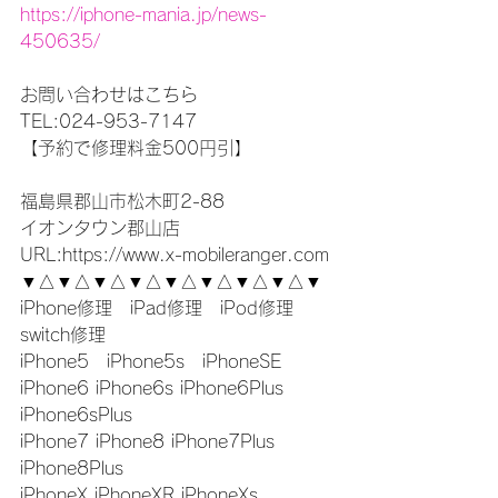
https://iphone-mania.jp/news-
450635/
お問い合わせはこちら
TEL:024-953-7147
【予約で修理料金500円引】
福島県郡山市松木町2-88
イオンタウン郡山店
URL:https://www.x-mobileranger.com
▼△▼△▼△▼△▼△▼△▼△▼△▼
iPhone修理　iPad修理　iPod修理　
switch修理
iPhone5　iPhone5s　iPhoneSE
iPhone6 iPhone6s iPhone6Plus 
iPhone6sPlus
iPhone7 iPhone8 iPhone7Plus 
iPhone8Plus
iPhoneX iPhoneXR iPhoneXs 