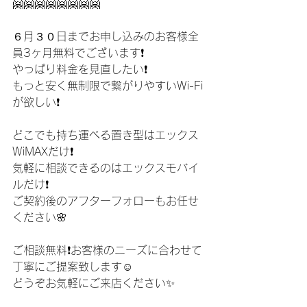
🤗🤗🤗🤗🤗🤗🤗🤗
６月３０日までお申し込みのお客様全
員3ヶ月無料でございます❗️
やっぱり料金を見直したい❗️
もっと安く無制限で繋がりやすいWi-Fi
が欲しい❗️
どこでも持ち運べる置き型はエックス
WiMAXだけ❗️
気軽に相談できるのはエックスモバイ
ルだけ❗️
ご契約後のアフターフォローもお任せ
ください🌸
ご相談無料❗️お客様のニーズに合わせて
丁寧にご提案致します☺️
どうぞお気軽にご来店ください✨