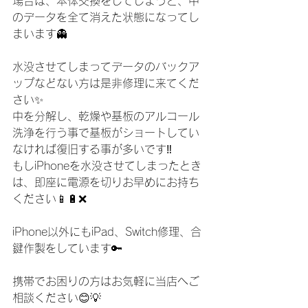
場合は、本体交換をしてしまうと、中
のデータを全て消えた状態になってし
まいます👻
水没させてしまってデータのバックア
ップなどない方は是非修理に来てくだ
さい✨
中を分解し、乾燥や基板のアルコール
洗浄を行う事で基板がショートしてい
なければ復旧する事が多いです‼️
もしiPhoneを水没させてしまったとき
は、即座に電源を切りお早めにお持ち
ください📱🔋❌
iPhone以外にもiPad、Switch修理、合
鍵作製をしています🔑
携帯でお困りの方はお気軽に当店へご
相談ください😊💡