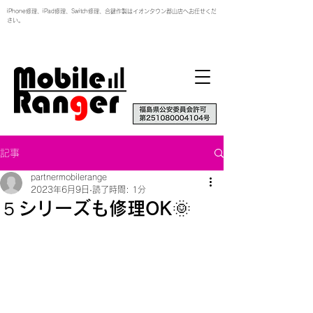
iPhone修理、iPad修理、Switch修理、合鍵作製はイオンタウン郡山店へお任せくだ
さい。
記事
partnermobilerange
2023年6月9日
読了時間: 1分
５シリーズも修理OK🌞