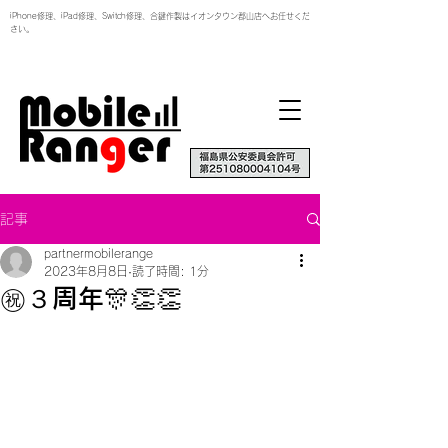
iPhone修理、iPad修理、Switch修理、合鍵作製はイオンタウン郡山店へお任せくだ
さい。
記事
partnermobilerange
2023年8月8日
読了時間: 1分
㊗️３周年🎊👏👏