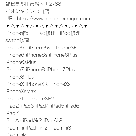
福島県郡山市松木町2-88
イオンタウン郡山店
URL:https://www.x-mobileranger.com
▼△▼△▼△▼△▼△▼△▼△▼△▼
iPhone修理　iPad修理　iPod修理　
switch修理
iPhone5　iPhone5s　iPhoneSE
iPhone6 iPhone6s iPhone6Plus 
iPhone6sPlus
iPhone7 iPhone8 iPhone7Plus 
iPhone8Plus
iPhoneX iPhoneXR iPhoneXs 
iPhoneXsMax
iPhone11 iPhoneSE2
iPad2 iPad3 iPad4 iPad5 iPad6 
iPad7
iPadAIr iPadAir2 iPadAir3
iPadmini iPadmini2 iPadmini3 
iPadmini4