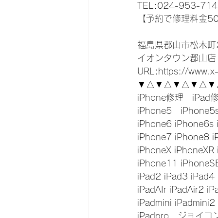
TEL:024-953-714
【予約で修理料金5
福島県郡山市松木町2
イオンタウン郡山店
URL:https://www.x
▼△▼△▼△▼△▼
iPhone修理　iPad
iPhone5　iPhone5
iPhone6 iPhone6s 
iPhone7 iPhone8 i
iPhoneX iPhoneXR
iPhone11 iPhoneS
iPad2 iPad3 iPad4
iPadAIr iPadAir2 iP
iPadmini iPadmini2
iPadpro　ジョイ