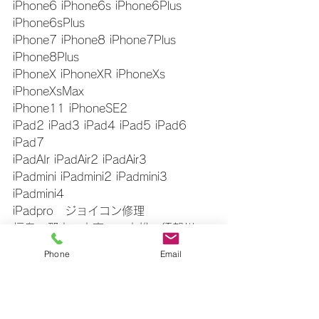
iPhone6 iPhone6s iPhone6Plus 
iPhone6sPlus
iPhone7 iPhone8 iPhone7Plus 
iPhone8Plus
iPhoneX iPhoneXR iPhoneXs 
iPhoneXsMax
iPhone11 iPhoneSE2
iPad2 iPad3 iPad4 iPad5 iPad6 
iPad7
iPadAIr iPadAir2 iPadAir3
iPadmini iPadmini2 iPadmini3 
iPadmini4
iPadpro　ジョイコン修理
福島　郡山　本宮　二本松　須賀川
即日修理　その日の内に修理できます
Phone
Email
お気軽にお問い合わせください
▼△▼△▼△▼△▼△▼△▼△▼△▼