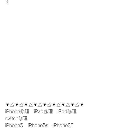
す
▼△▼△▼△▼△▼△▼△▼△▼△▼
iPhone修理　iPad修理　iPod修理　
switch修理
iPhone5　iPhone5s　iPhoneSE