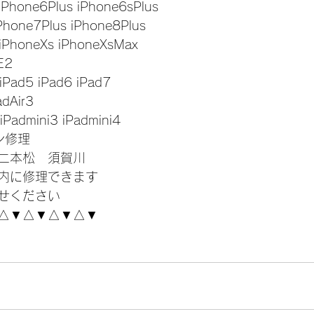
iPhone6Plus iPhone6sPlus
Phone7Plus iPhone8Plus
 iPhoneXs iPhoneXsMax
E2
 iPad5 iPad6 iPad7
adAir3
 iPadmini3 iPadmini4
コン修理
二本松　須賀川
内に修理できます
せください
△▼△▼△▼△▼