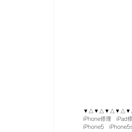
▼△▼△▼△▼△▼
iPhone修理　iPad
iPhone5　iPhone5