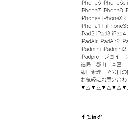
iPhone6 iPhone6s 
iPhone7 iPhone8 i
iPhoneX iPhoneXR
iPhone11 iPhoneS
iPad2 iPad3 iPad4
iPadAIr iPadAir2 iP
iPadmini iPadmini2
iPadpro　ジョイ
福島　郡山　本宮　
即日修理　その日の
お気軽にお問い合わ
▼△▼△▼△▼△▼