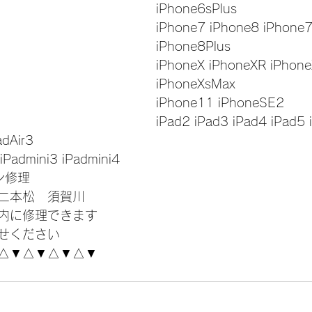
iPhone6sPlus
iPhone7 iPhone8 iPhone7
iPhone8Plus
iPhoneX iPhoneXR iPhone
iPhoneXsMax
iPhone11 iPhoneSE2
iPad2 iPad3 iPad4 iPad5 
adAir3
 iPadmini3 iPadmini4
コン修理
二本松　須賀川
内に修理できます
せください
△▼△▼△▼△▼