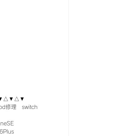
▼△▼△▼
od修理　switch
oneSE
6Plus 