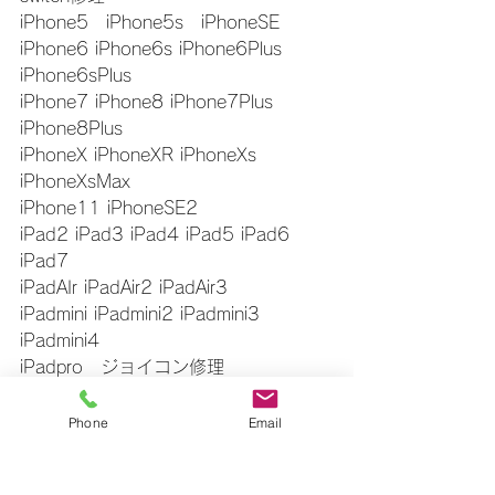
iPhone5　iPhone5s　iPhoneSE
iPhone6 iPhone6s iPhone6Plus 
iPhone6sPlus
iPhone7 iPhone8 iPhone7Plus 
iPhone8Plus
iPhoneX iPhoneXR iPhoneXs 
iPhoneXsMax
iPhone11 iPhoneSE2
iPad2 iPad3 iPad4 iPad5 iPad6 
iPad7
iPadAIr iPadAir2 iPadAir3
iPadmini iPadmini2 iPadmini3 
iPadmini4
iPadpro　ジョイコン修理
福島　郡山　本宮　二本松　須賀川
即日修理　その日の内に修理できます
Phone
Email
お気軽にお問い合わせください
▼△▼△▼△▼△▼△▼△▼△▼△▼