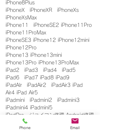
iPhone8Plus
iPhoneX　iPhoneXR　iPhoneXs　
iPhoneXsMax
iPhone11　iPhoneSE2 iPhone11Pro 
iPhone11ProMax
iPhoneSE3 iPhone12 iPhone12mini 
iPhone12Pro
iPhone13 iPhone13mini 
iPhone13Pro iPhone13ProMax
iPad2　iPad3　iPad4　iPad5　
iPad6　iPad7 iPad8 iPad9
iPadAIr　iPadAir2　iPadAir3 iPad 
Air4 iPad Air5
iPadmini　iPadmini2　iPadmini3　
iPadmini4 iPadmini5
iPadPro　ジョイコン修理 Android修理
福島　郡山　本宮　二本松　須賀川
Phone
Email
即日修理　その日の内に修理できます
お気軽にお問い合わせください