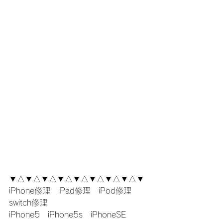
▼△▼△▼△▼△▼△▼△▼△▼△▼
iPhone修理　iPad修理　iPod修理　
switch修理
iPhone5　iPhone5s　iPhoneSE