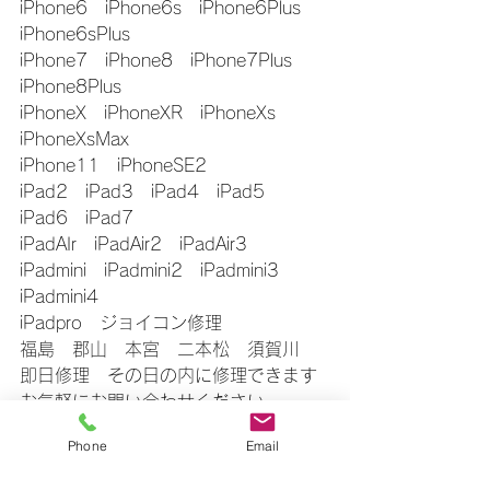
iPhone6　iPhone6s　iPhone6Plus　
iPhone6sPlus
iPhone7　iPhone8　iPhone7Plus　
iPhone8Plus
iPhoneX　iPhoneXR　iPhoneXs　
iPhoneXsMax
iPhone11　iPhoneSE2
iPad2　iPad3　iPad4　iPad5　
iPad6　iPad7
iPadAIr　iPadAir2　iPadAir3
iPadmini　iPadmini2　iPadmini3　
iPadmini4
iPadpro　ジョイコン修理
福島　郡山　本宮　二本松　須賀川
即日修理　その日の内に修理できます
お気軽にお問い合わせください
▼△▼△▼△▼△▼△▼△▼△▼△▼
Phone
Email