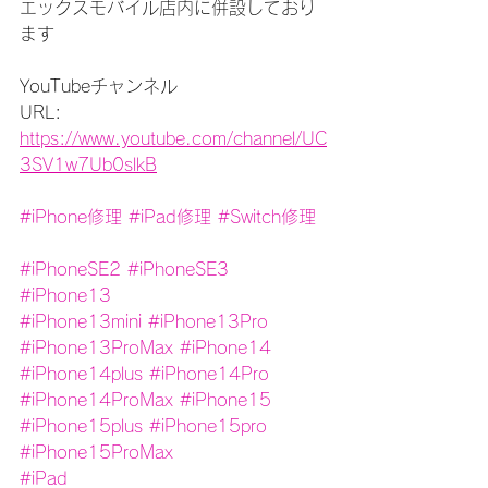
エックスモバイル店内に併設しており
ます
YouTubeチャンネル
URL: 
https://www.youtube.com/channel/UC
3SV1w7Ub0slkB
#iPhone修理
#iPad修理
#Switch修理
#iPhoneSE2
#iPhoneSE3
#iPhone13
#iPhone13mini
#iPhone13Pro
#iPhone13ProMax
#iPhone14
#iPhone14plus
#iPhone14Pro
#iPhone14ProMax
#iPhone15
#iPhone15plus
#iPhone15pro
#iPhone15ProMax
#iPad