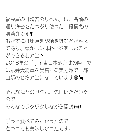
福豆屋の「海苔のりべん」は、名前の
通り海苔をたっぷり使った二段構えの
海苔弁です❣️
おかずには卵焼きや焼き鮭などが添え
てあり、懐かしい味わいを楽しむこと
ができるお弁当🍙
2018年の「ｊｒ東日本駅弁味の陣」で
は駅弁大将軍を受賞する実力派で、郡
山駅の名物弁当になっています😆💓
そんな海苔のりべん、先日いただいた
ので
みんなでワクワクしながら開封👪❗️
ずっと食べてみたかったので
とっっても美味しかったです♩