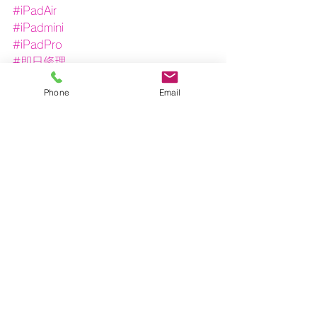
#iPadAir
#iPadmini
#iPadPro
#即日修理
#福島
#郡山
#本宮
#二本松
#須賀川
Phone
Email
#白河
#会津
その日の内に修理できます
お気軽にお問い合わせください
▼△▼△▼△▼△▼△▼△▼△▼△▼
すべて表示
最新記事