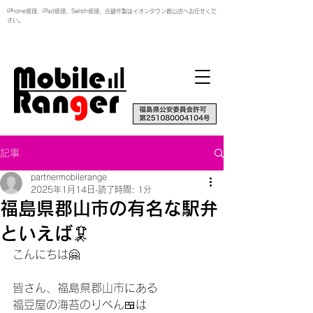
iPhone修理、iPad修理、Switch修理、合鍵作製はイオンタウン郡山店へお任せくだ
さい。
記事
partnermobilerange
2025年1月14日
読了時間: 1分
福島県郡山市の有名な駅弁
といえば🦑
こんにちは🤗
皆さん、福島県郡山市にある
福豆屋の海苔のりべん🍱は